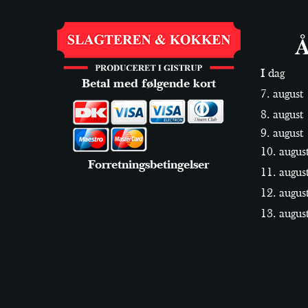
Å
I dag
Betal med følgende kort
7. august
8. august
9. august
10. augus
Forretningsbetingelser
11. augus
12. augus
13. augus