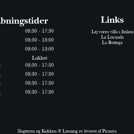
Links
bningstider
0
8
:
30
-
17
:
30
Lej vores villa i Italien
La Locanda
0
8
:
30
-
18
:
0
0
La Bottega
0
8
:
0
0
-
13
:
0
0
Lukket
0
8
:
30
-
17
:
30
t
0
8
:
30
-
17
:
30
t
0
8
:
30
-
17
:
30
t
0
8
:
30
-
17
:
30
t
Slagteren og Kokken @ Løsning er leveret af Piranya