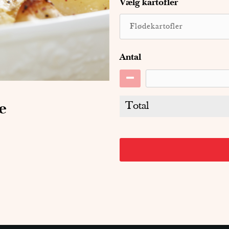
Vælg kartofler
Antal
Total
e