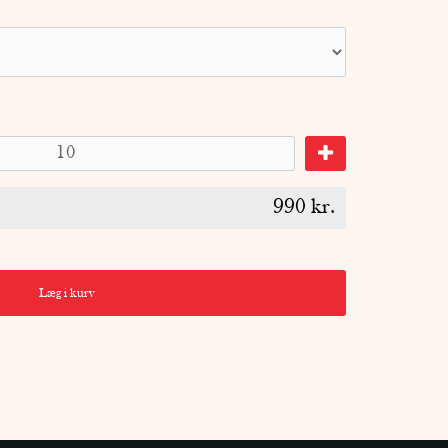
990
kr.
Læg i kurv