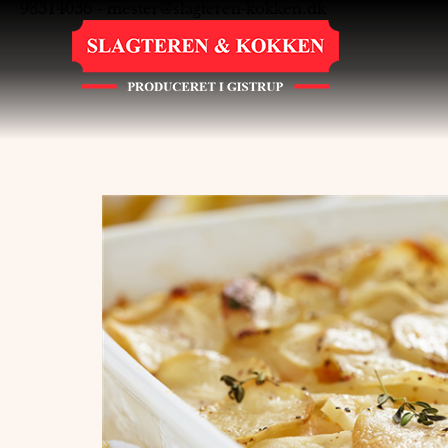
98314036
-
mester@slagteren-kokken.dk