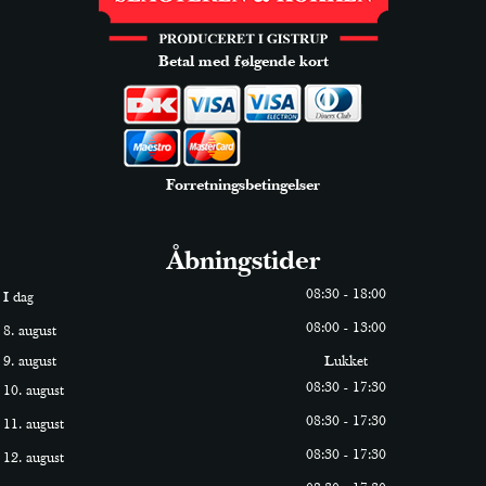
Betal med følgende kort
Forretningsbetingelser
Åbningstider
0
8
:
30
-
18
:
0
0
I dag
0
8
:
0
0
-
13
:
0
0
8. august
9. august
Lukket
0
8
:
30
-
17
:
30
10. august
0
8
:
30
-
17
:
30
11. august
0
8
:
30
-
17
:
30
12. august