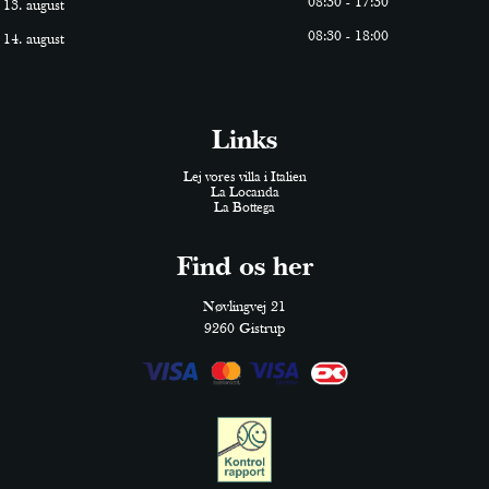
0
8
:
30
-
17
:
30
13. august
0
8
:
30
-
18
:
0
0
14. august
Links
Lej vores villa i Italien
La Locanda
La Bottega
Find os her
Nøvlingvej 21
9260 Gistrup