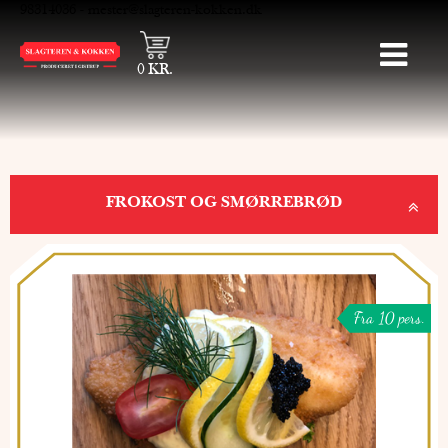
98314036
-
mester@slagteren-kokken.dk
0
KR.
FROKOST OG SMØRREBRØD
Fra 10 pers.