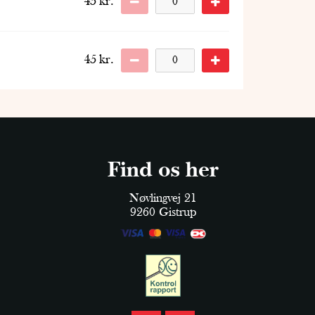
45
kr.
45
kr.
Find os her
Nøvlingvej 21
9260 Gistrup