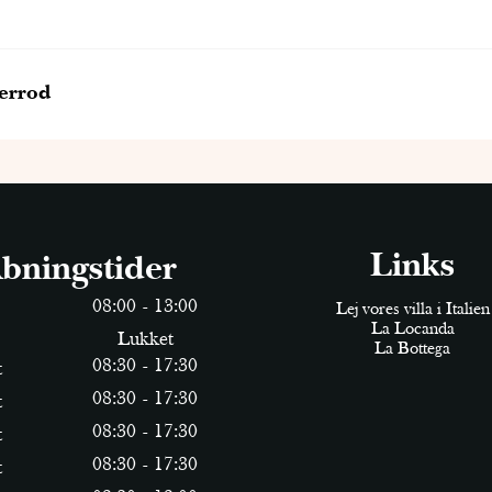
berrod
Links
bningstider
0
8
:
0
0
-
13
:
0
0
Lej vores villa i Italien
La Locanda
Lukket
La Bottega
0
8
:
30
-
17
:
30
t
0
8
:
30
-
17
:
30
t
0
8
:
30
-
17
:
30
t
0
8
:
30
-
17
:
30
t