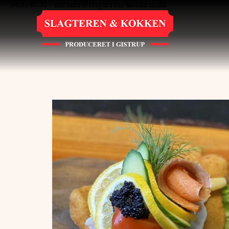
98314036
-
mester@slagteren-kokken.dk