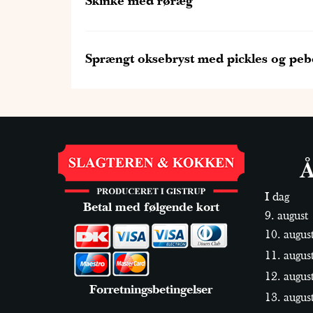
Skinke med røræg
Sprængt oksebryst med pickles og pe
Å
I dag
Betal med følgende kort
9. august
10. augus
11. augus
12. augus
Forretningsbetingelser
13. augus