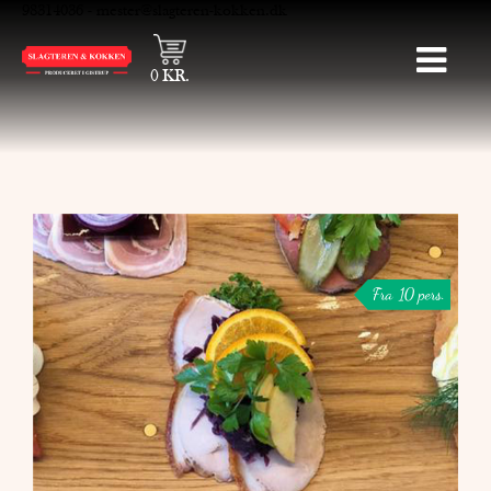
98314036
-
mester@slagteren-kokken.dk
0
KR.
Fra 10 pers.