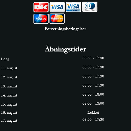
Forretningsbetingelser
Åbningstider
0
8
:
30
-
17
:
30
I dag
0
8
:
30
-
17
:
30
11. august
0
8
:
30
-
17
:
30
12. august
0
8
:
30
-
17
:
30
13. august
0
8
:
30
-
18
:
0
0
14. august
0
8
:
0
0
-
13
:
0
0
15. august
16. august
Lukket
0
8
:
30
-
17
:
30
17. august