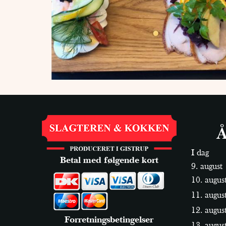
Å
I dag
Betal med følgende kort
9. august
10. augus
11. augus
12. augus
Forretningsbetingelser
13. augus