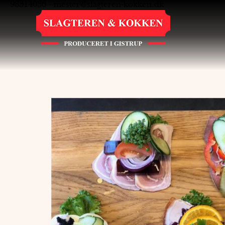
98314036
-
mester@slagteren-kokken.dk