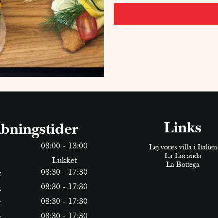
Links
bningstider
0
8
:
0
0
-
13
:
0
0
Lej vores villa i Italien
La Locanda
Lukket
La Bottega
0
8
:
30
-
17
:
30
t
0
8
:
30
-
17
:
30
t
0
8
:
30
-
17
:
30
t
0
8
:
30
-
17
:
30
t