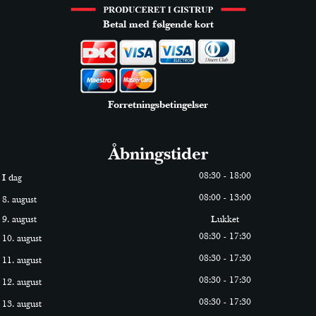
Betal med følgende kort
Forretningsbetingelser
Åbningstider
0
8
:
30
-
18
:
0
0
I dag
0
8
:
0
0
-
13
:
0
0
8. august
9. august
Lukket
0
8
:
30
-
17
:
30
10. august
0
8
:
30
-
17
:
30
11. august
0
8
:
30
-
17
:
30
12. august
0
8
:
30
-
17
:
30
13. august