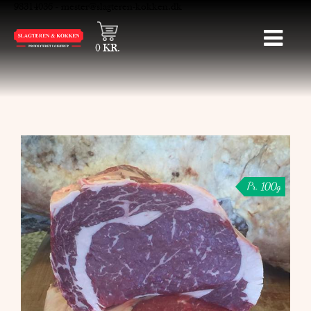
98314036
-
mester@slagteren-kokken.dk
0
KR.
Pr. 100g