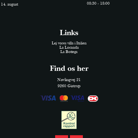
0
8
:
30
-
18
:
0
0
14. august
Links
Lej vores villa i Italien
La Locanda
La Bottega
Find os her
Nøvlingvej 21
9260 Gistrup