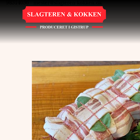
98314036
-
mester@slagteren-kokken.dk