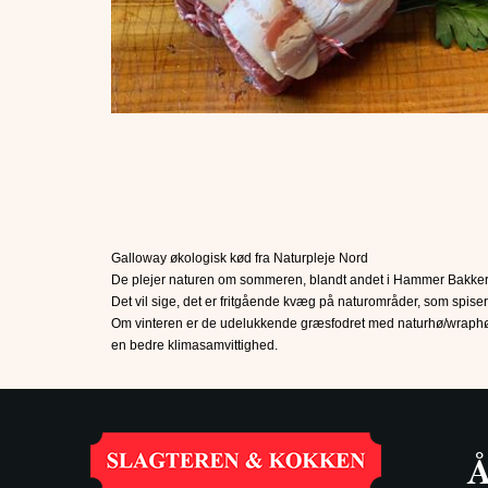
Galloway økologisk kød fra Naturpleje Nord
De plejer naturen om sommeren, blandt andet i Hammer Bakker, 
Det vil sige, det er fritgående kvæg på naturområder, som spise
Om vinteren er de udelukkende græsfodret med naturhø/wraphø fr
en bedre klimasamvittighed.
Å