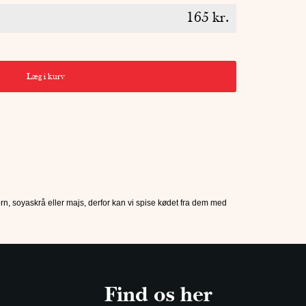
165
kr.
Læg i kurv
n, soyaskrå eller majs, derfor kan vi spise kødet fra dem med
Find os her