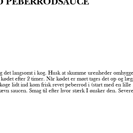
D PEBERRODSAUCE
g det langsomt i kog. Husk at skumme urenheder omhyggel
kødet efter 2 timer. Når kødet er mørt tages det op og læg
koge lidt ind kom frisk revet peberrod i (start med en lill
 jævn saucen. Smag til efter hvor stærk I ønsker den. Seve