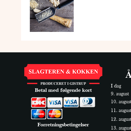
Å
I dag
Betal med følgende kort
9. august
10. augus
11. augus
12. augus
Forretningsbetingelser
13. augus