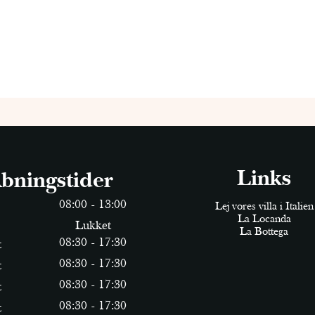
Links
bningstider
0
8
:
0
0
-
13
:
0
0
Lej vores villa i Italien
La Locanda
Lukket
La Bottega
0
8
:
30
-
17
:
30
t
0
8
:
30
-
17
:
30
t
0
8
:
30
-
17
:
30
t
0
8
:
30
-
17
:
30
t