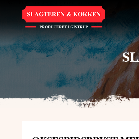
98314036
-
mester@slagteren-kokken.dk
S