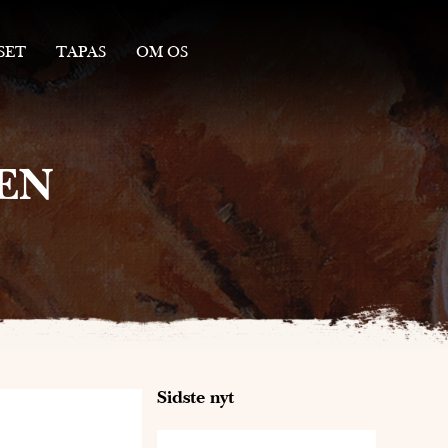
SET
TAPAS
OM OS
KVALITET
OPSKRIFTER
KONTAKT
EN
LEDIGE STILLINGER
SMØRREBRØD
AKKER
ILL SERVICE
N
ENU
EBORDE
U
Sidste nyt