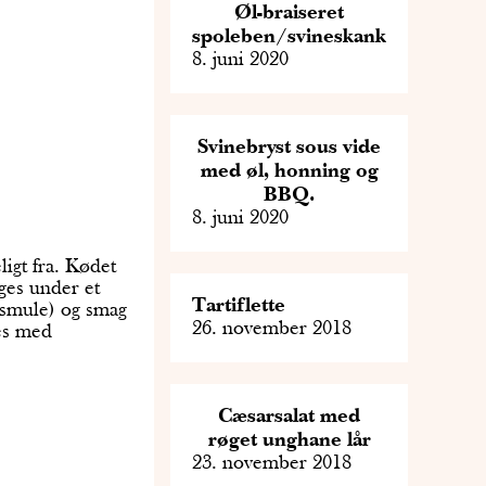
Øl-braiseret
spoleben/svineskank
8. juni 2020
Svinebryst sous vide
med øl, honning og
BBQ.
8. juni 2020
igt fra. Kødet
ges under et
Tartiflette
e smule) og smag
26. november 2018
res med
Cæsarsalat med
røget unghane lår
23. november 2018