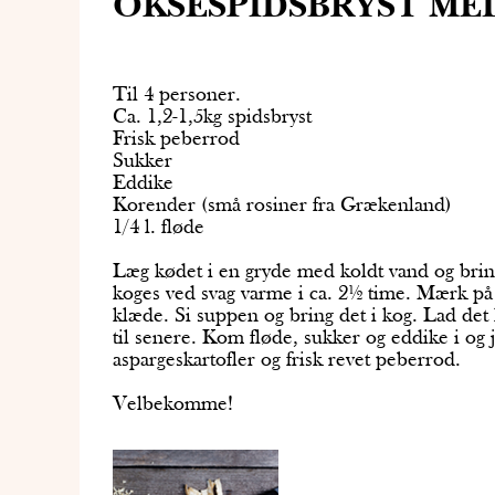
OKSESPIDSBRYST ME
14. september 2018 af Anders Buus Poulsen
Til 4 personer.
Ca. 1,2-1,5kg spidsbryst
Frisk peberrod
Sukker
Eddike
Korender (små rosiner fra Grækenland)
1/4 l. fløde
Læg kødet i en gryde med koldt vand og brin
koges ved svag varme i ca. 2½ time. Mærk på 
klæde. Si suppen og bring det i kog. Lad det 
til senere. Kom fløde, sukker og eddike i og
aspargeskartofler og frisk revet peberrod.
Velbekomme!