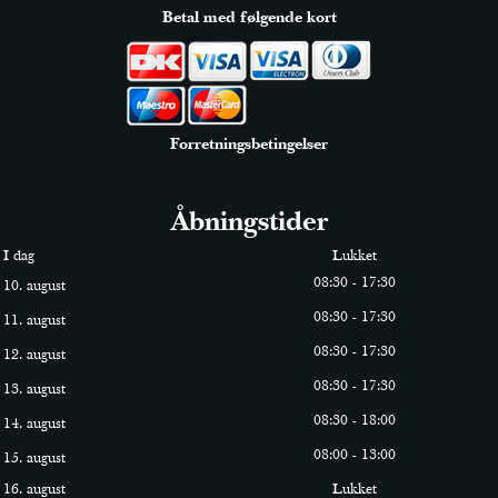
Betal med følgende kort
Forretningsbetingelser
Åbningstider
I dag
Lukket
0
8
:
30
-
17
:
30
10. august
0
8
:
30
-
17
:
30
11. august
0
8
:
30
-
17
:
30
12. august
0
8
:
30
-
17
:
30
13. august
0
8
:
30
-
18
:
0
0
14. august
0
8
:
0
0
-
13
:
0
0
15. august
16. august
Lukket