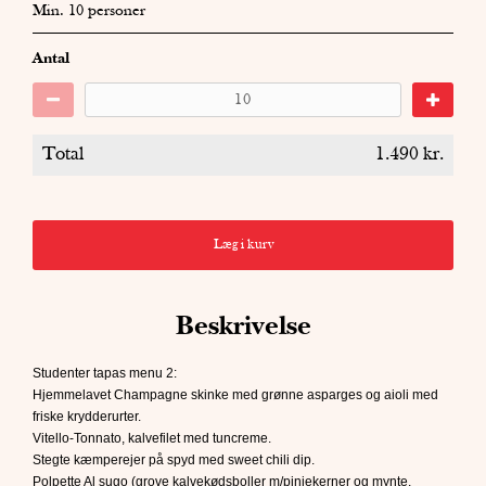
Min. 10 personer
Antal
Total
1.490
kr.
Læg i kurv
Beskrivelse
Studenter tapas menu 2:
Hjemmelavet Champagne skinke med grønne asparges og aioli med
friske krydderurter.
Vitello-Tonnato, kalvefilet med tuncreme.
Stegte kæmperejer på spyd med sweet chili dip.
Polpette Al sugo (grove kalvekødsboller m/pinjekerner og mynte,