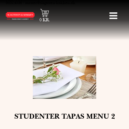
98314036
-
mester@slagteren-kokken.dk
0
KR.
STUDENTER TAPAS MENU 2