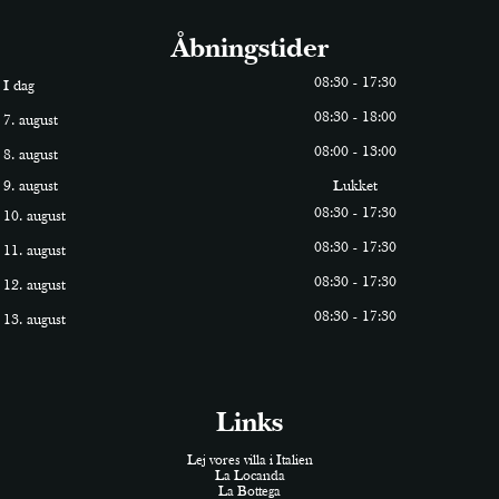
Åbningstider
0
8
:
30
-
17
:
30
I dag
0
8
:
30
-
18
:
0
0
7. august
0
8
:
0
0
-
13
:
0
0
8. august
9. august
Lukket
0
8
:
30
-
17
:
30
10. august
0
8
:
30
-
17
:
30
11. august
0
8
:
30
-
17
:
30
12. august
0
8
:
30
-
17
:
30
13. august
Links
Lej vores villa i Italien
La Locanda
La Bottega