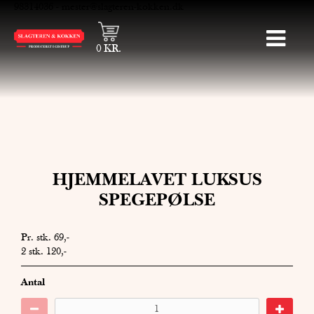
98314036
-
mester@slagteren-kokken.dk
0
KR.
HJEMMELAVET LUKSUS
SPEGEPØLSE
Pr. stk. 69,-
2 stk. 120,-
Antal